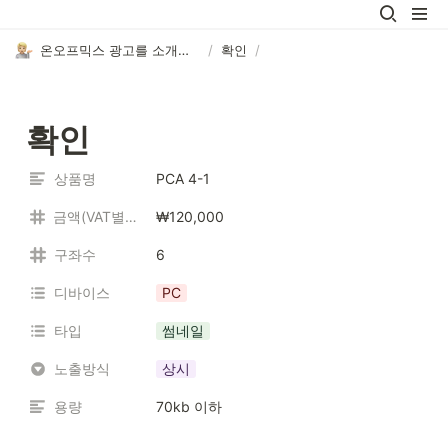
온오프믹스 광고를 소개합니다.
/
확인
/
확인
상품명
PCA 4-1
금액(VAT별도)
₩120,000
구좌수
6
디바이스
PC
타입
썸네일
노출방식
상시
용량
70kb 이하