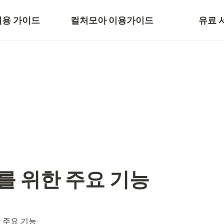
AQ
크라우드펀딩 진행 절차
네임택 솔
이용 가이드
컬처모아 이용가이드
유료 
 모음
자주 묻는 질문
기타 부
를 위한 주요 기능
 주요 기능