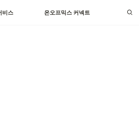
루션(명찰)
입점 절차
서비스
온오프믹스 커넥트
가 상품
디자인 가이드